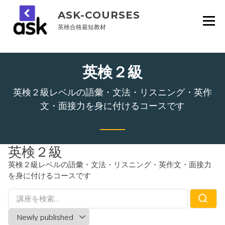
Skip
ASK-COURSES
to
content
英検合格最短教材
英検２級
英検２級レベルの語彙・文法・リスニング・英作
文・面接力を身に付けるコースです
英検２級
英検２級レベルの語彙・文法・リスニング・英作文・面接力
を身に付けるコースです