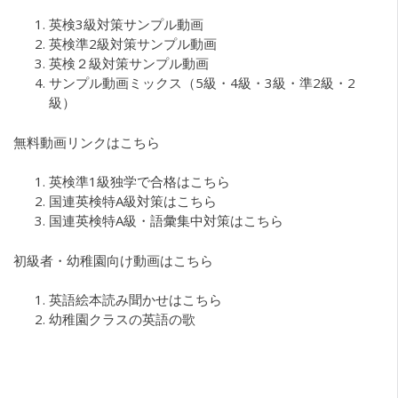
英検3級対策サンプル動画
英検準2級対策サンプル動画
英検２級対策サンプル動画
サンプル動画ミックス（5級・4級・3級・準2級・2
級）
無料動画リンクはこちら
英検準1級独学で合格はこちら
国連英検特A級対策はこちら
国連英検特A級・語彙集中対策はこちら
初級者・幼稚園向け動画はこちら
英語絵本読み聞かせはこちら
幼稚園クラスの英語の歌