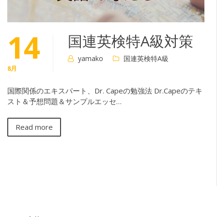
14
国連英検特A級対策
yamako
国連英検特A級
8月
国際関係のエキスパート、Dr. Capeの勉強法 Dr.Capeのテキ
スト＆予想問題＆サンプルエッセ…
Read more