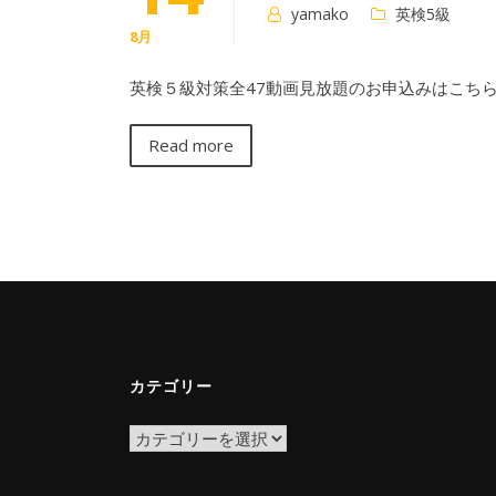
yamako
英検5級
8月
英検５級対策全47動画見放題のお申込みはこちら
Read more
カテゴリー
カ
テ
ゴ