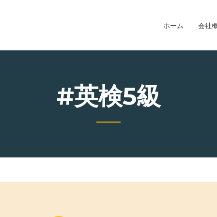
ホーム
会社
#英検5級