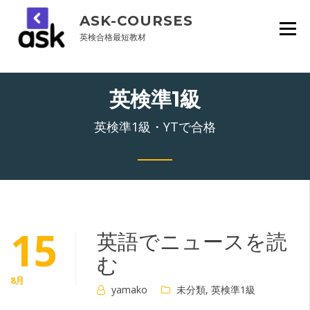
Skip
ASK-COURSES
to
content
英検合格最短教材
英検準1級
英検準1級・YTで合格
15
英語でニュースを読
む
8月
yamako
未分類
,
英検準1級